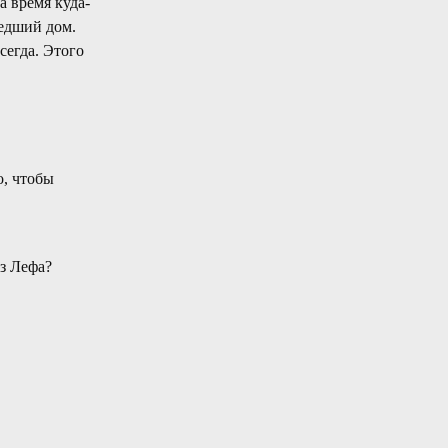
а время куда-
шедший дом.
сегда. Этого
о, чтобы
з Лефа?