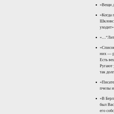
«Вещи д
«Когда 
Шкловск
уходит»
«…“Лите
«Список
них — р
Есть ве
Ругают 
так дол
«Писате
пчелы и
«В Берл
был Вас
его соб