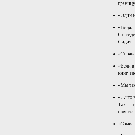
границ
«Один и
«Видал 
Он сиди
Сидит 
«Справе
«Если в
книг, з
«Мы так
«…что в
Так — г
шляпу».
«Самое 