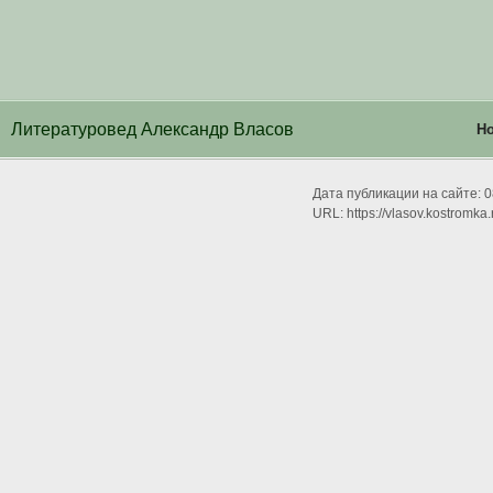
Литературовед Александр Власов
Н
Дата публикации на сайте:
0
URL: https://vlasov.kostromka.