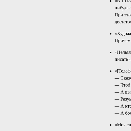
«В 1918
нибудь 
При это
достат
«Художе
Причём 
«Нельзя
писать»
«[Телеф
— Скажи
— Чтоб 
— А вы 
— Разум
— А кто
— А бол
«Моя сп