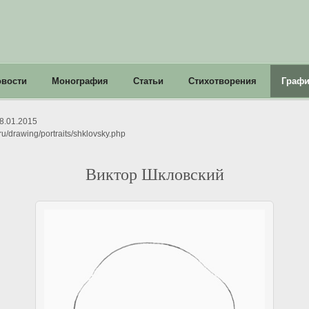
овости
Монография
Статьи
Стихотворения
Графи
8.01.2015
ru/drawing/portraits/shklovsky.php
Виктор Шкловский