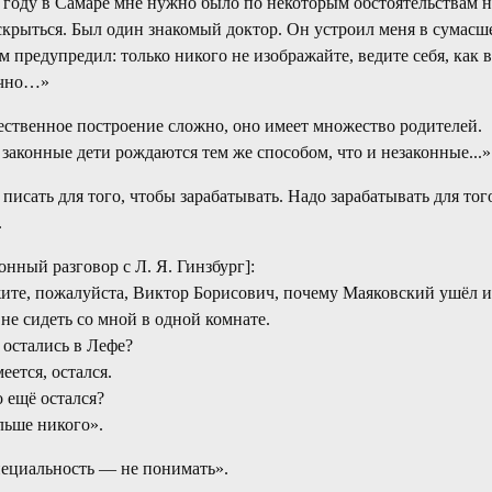
 году в Самаре мне нужно было по некоторым обстоятельствам н
скрыться. Был один знакомый доктор. Он устроил меня в сумас
м предупредил: только никого не изображайте, ведите себя, как в
очно…»
ственное построение сложно, оно имеет множество родителей.
законные дети рождаются тем же способом, что и незаконные...»
 писать для того, чтобы зарабатывать. Надо зарабатывать для тог
.
онный разговор с Л. Я. Гинзбург]:
те, пожалуйста, Виктор Борисович, почему Маяковский ушёл и
не сидеть со мной в одной комнате.
остались в Лефе?
еется, остался.
 ещё остался?
ьше никого».
ециальность — не понимать».