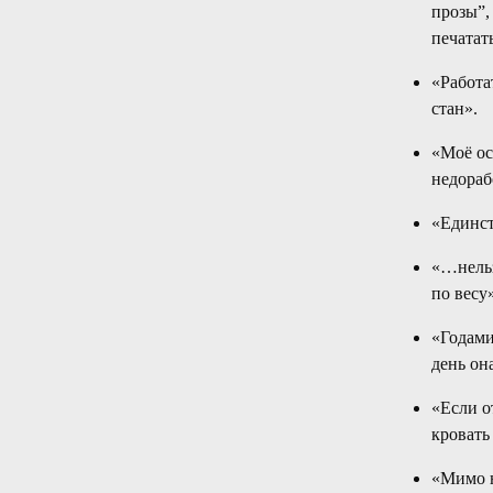
прозы”,
печатат
«Работа
стан».
«Моё ос
недораб
«Единст
«…нельз
по весу»
«Годами
день он
«Если о
кровать
«Мимо н