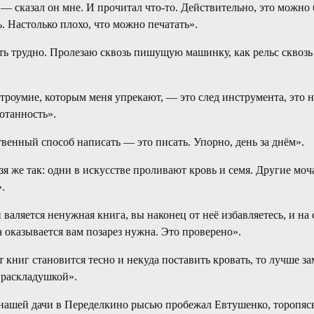
 — сказал он мне. И прочитал что-то. Действительно, это можно
ь. Настолько плохо, что можно печатать».
ть трудно. Пролезаю сквозь пишущую машинку, как рельс сквоз
троумие, которым меня упрекают, — это след инструмента, это н
отанность».
венный способ написать — это писать. Упорно, день за днём».
я же так: одни в искусстве проливают кровь и семя. Другие моч
.
 валяется ненужная книга, вы наконец от неё избавляетесь, и н
а оказывается вам позарез нужна. Это проверено».
т книг становится тесно и некуда поставить кровать, то лучше з
 раскладушкой».
ашей дачи в Переделкино рысью пробежал Евтушенко, торопясь