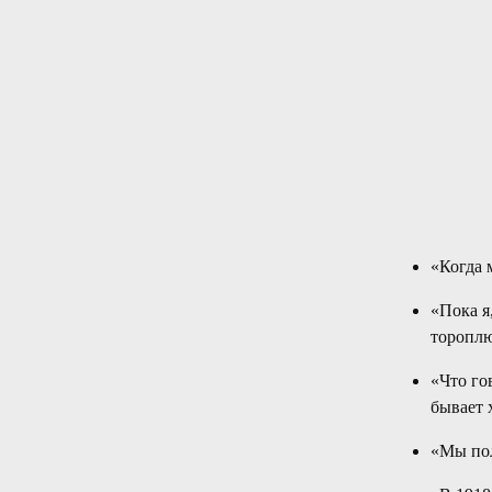
«Когда 
«Пока я,
тороплю
«Что го
бывает 
«Мы пол