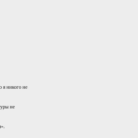
о я никого не
туры не
м».