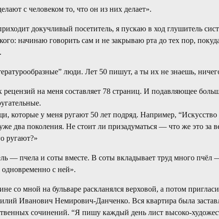
елают с человеком то, что он из них делает».
приходит докучливый посетитель, я пускаю в ход глушитель сис
ого: начинаю говорить сам и не закрываю рта до тех пор, покуд
.
ратурообразные” люди. Лет 50 пишут, а ты их не знаешь, ниче
 рецензий на меня составляет 78 страниц. И подавляющее боль
угательные.
щи, которые у меня ругают 50 лет подряд. Например, “Искусство
уже два поколения. Не стоит ли призадуматься — что же это за в
го ругают?»
ль — пчела и соты вместе. В соты вкладывает труд много пчёл 
 одновременно с ней».
ине со мной на бульваре раскланялся верховой, а потом пригласи
илий Иванович Немирович-Данченко. Вся квартира была застав
ственных сочинений. “Я пишу каждый день лист высоко-художе