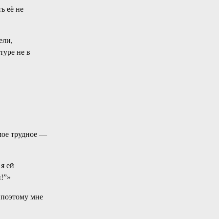
ь её не
ели,
туре не в
мое трудное —
 я ей
й!”»
 поэтому мне