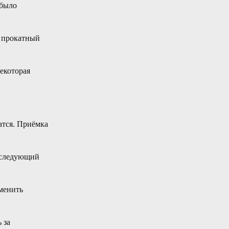
 было
ь прокатный
екоторая
атся. Приёмка
а следующий
аменить
 за