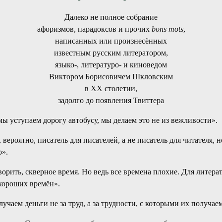
Далеко не полное собрание
афоризмов, парадоксов и прочих
bons mots
,
написанных или произнесённых
известным русским литератором,
языко-, литературо- и киноведом
Виктором Борисовичем Шкловским
в XX столетии,
задолго до появления Твиттера
мы уступаем дорогу автобусу, мы делаем это не из вежливости».
 вероятно, писатель для писателей, а не писатель для читателя, н
».
ворить, скверное время. Но ведь все времена плохие. Для литера
хороших времён».
учаем деньги не за труд, а за трудности, с которыми их получае