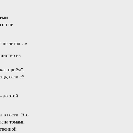
темы
а он не
го не читал…»
шинство из
 как приём”.
ещь, если её
— до этой
л в гости. Это
лена томами
ственной