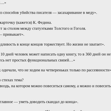
у…»
з способов убийства писателя — засахаривание в меду».
карточку (кажется) К. Федина.
т за столом между статуэтками Толстого и Гоголя.
— привыкает».
дливость в конце концов торжествует. Но жизни не хватает».
 10 дней человек может написать одну книгу, то в 360 дней он н
десь нет простых функциональных связей…»
 одичали, что не ходим на четвереньках только по рассеянности»
 стихах тема?
воздь, на котором можно повеситься самому, а можно и повесить
главное — уметь доводить скандал до конца».