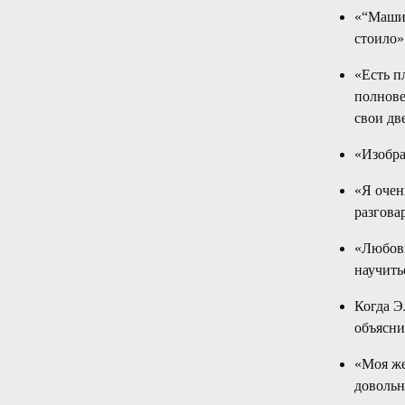
«“Машин
стоило»
«Есть п
полнове
свои дв
«Изобра
«Я очен
разгова
«Любовь
научитьс
Когда Э
объясни
«Моя же
доволь